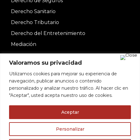
Derecho de Seguros
Derecho Sanitario
Derecho Tributario
Derecho del Entretenimiento
Mediación
Valoramos su privacidad
Utilizamos cookies para mejorar su experiencia de
navegación, publicar anuncios o contenido
personalizado y analizar nuestro tráfico. Al hacer clic en
"Aceptar", usted acepta nuestro uso de cookies.
Copyright© 2022 DE TRINIDAD & ASOCIADOS
Aceptar
SLP | Todos los derechos reservados | Diseñado
Utilizamos cookies para ofrecerte la mejor experiencia en
nuestra web.
por
BrandMedia
Personalizar
Puedes aprender más sobre qué cookies utilizamos o
Contacto
Política de cookies
Aviso
desactivarlas en los
ajustes
.