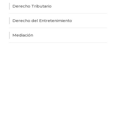
Derecho Tributario
Derecho del Entretenimiento
Mediación
Si necesita ayuda no dude en ponerse en
contacto con nosotros.
(+34) 954 86 95 61
info@detrinidadyasociados.com
L – J 09:00-20:00
V 09:00 – 14:00