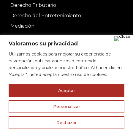
Derecho Tributario
Derecho del Entretenimiento
Mediación
Valoramos su privacidad
Utilizamos cookies para mejorar su experiencia de
navegación, publicar anuncios o contenido
personalizado y analizar nuestro tráfico. Al hacer clic en
"Aceptar", usted acepta nuestro uso de cookies.
Copyright© 2022 DE TRINIDAD & ASOCIADOS
Aceptar
SLP | Todos los derechos reservados | Diseñado
Utilizamos cookies para ofrecerte la mejor experiencia en
nuestra web.
por
BrandMedia
Personalizar
Puedes aprender más sobre qué cookies utilizamos o
Contacto
Política de cookies
Aviso
desactivarlas en los
ajustes
.
legal
Politica de privacidad
Rechazar
Aceptar