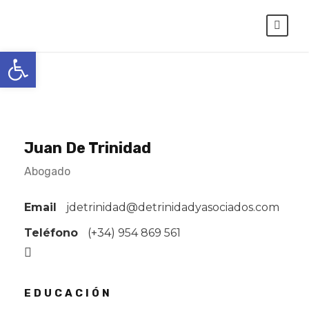
Abrir barra de herramientas
Juan De Trinidad
Abogado
Email
jdetrinidad@detrinidadyasociados.com
Teléfono
(+34)
954 869 561
EDUCACIÓN