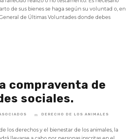
a fallecido realizó o no testamento. Es necesario
arto de sus bienes se haga según su voluntad o, en
ro General de Últimas Voluntades donde debes
la compraventa de
es sociales.
 ASOCIADOS
DERECHO DE LOS ANIMALES
e los derechos y el bienestar de los animales, la
rá llevarse a cabo por personas inscritas en el