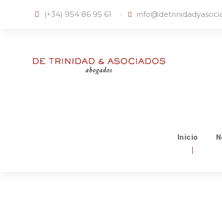
(+34) 954 86 95 61
·
info@detrinidadyasoc
Inicio
N