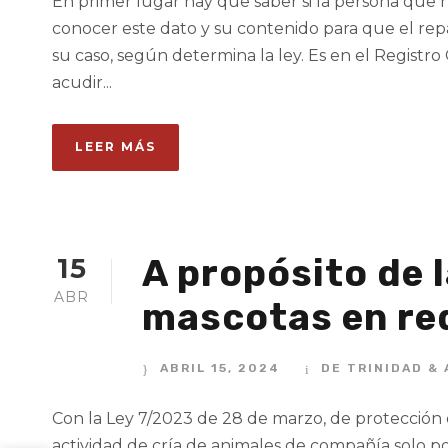
En primer lugar hay que saber si la persona que h
conocer este dato y su contenido para que el rep
su caso, según determina la ley. Es en el Regist
acudir...
LEER MÁS
A propósito de 
15
ABR
mascotas en red
ABRIL 15, 2024
DE TRINIDAD &
Con la Ley 7/2023 de 28 de marzo, de protección d
actividad de cría de animales de compañía solo pod