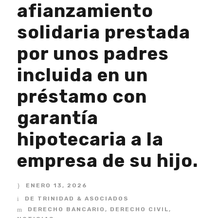
afianzamiento
solidaria prestada
por unos padres
incluida en un
préstamo con
garantía
hipotecaria a la
empresa de su hijo.
ENERO 13, 2026
DE TRINIDAD & ASOCIADOS
DERECHO BANCARIO
,
DERECHO CIVIL
,