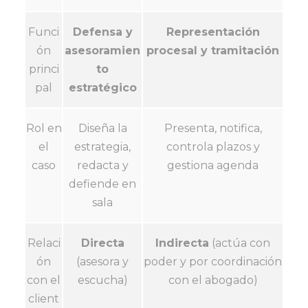
Funci
Defensa y
Representación
ón
asesoramien
procesal y tramitación
princi
to
pal
estratégico
Rol en
Diseña la
Presenta, notifica,
el
estrategia,
controla plazos y
caso
redacta y
gestiona agenda
defiende en
sala
Relaci
Directa
Indirecta
(actúa con
ón
(asesora y
poder y por coordinación
con el
escucha)
con el abogado)
client