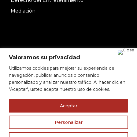
Derecho del Entretenimiento
Mediación
Valoramos su privacidad
Utilizamos cookies para mejorar su experiencia de
Copyright© 2022 DE TRINIDAD & ASOCIADOS
navegación, publicar anuncios o contenido
SLP | Todos los derechos reservados | Diseñado
personalizado y analizar nuestro tráfico. Al hacer clic en
"Aceptar", usted acepta nuestro uso de cookies.
por
BrandMedia
Contacto
Política de cookies
Aviso
Aceptar
legal
Politica de privacidad
Personalizar