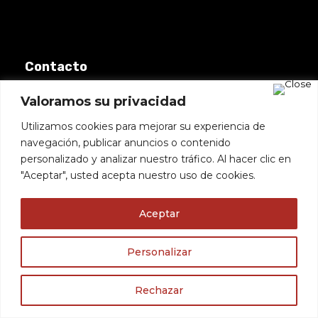
Contacto
Valoramos su privacidad
Av. de la Buhaira, 10
8Acc. Planta 1ª, 4-6
Utilizamos cookies para mejorar su experiencia de
navegación, publicar anuncios o contenido
41018, Sevilla
personalizado y analizar nuestro tráfico. Al hacer clic en
"Aceptar", usted acepta nuestro uso de cookies.
(+34) 954 86 95 61
info@detrinidadyasociados.com
Aceptar
Utilizamos cookies para ofrecerte la mejor experiencia en
nuestra web.
Personalizar
Puedes aprender más sobre qué cookies utilizamos o
desactivarlas en los
ajustes
.
Nuestras áreas
Rechazar
Aceptar
Derecho Civil