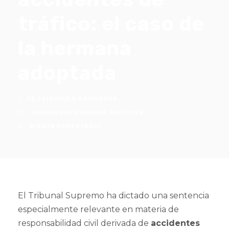
tráfico: el caso de
la hermana
adoptada
DE TRINIDAD & ASOCIADOS
DERECHO DE SEGUROS
,
NOTICIAS
NINGÚN COMENTARIO
El Tribunal Supremo ha dictado una sentencia
especialmente relevante en materia de
responsabilidad civil derivada de
accidentes