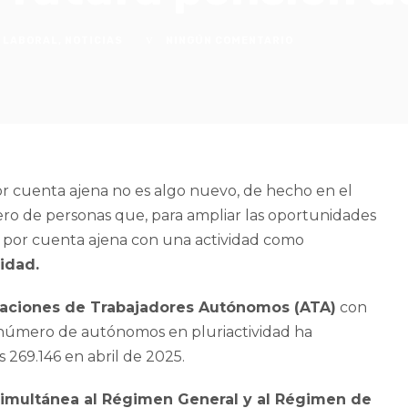
 LABORAL
,
NOTICIAS
NINGÚN COMENTARIO
or cuenta ajena no es algo nuevo, de hecho en el
ero de personas que, para ampliar las oportunidades
o por cuenta ajena con una actividad como
idad.
iaciones de Trabajadores Autónomos (ATA)
con
 número de autónomos en pluriactividad ha
 269.146 en abril de 2025.
 simultánea al Régimen General y al Régimen de