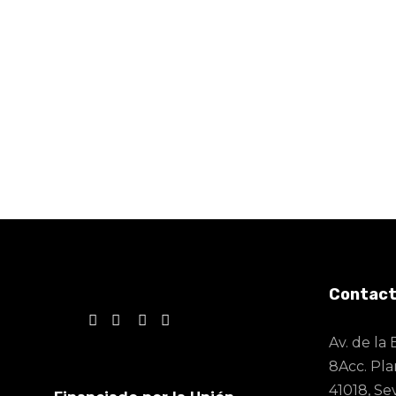
Contac
Av. de la 
8Acc. Plan
41018, Sev