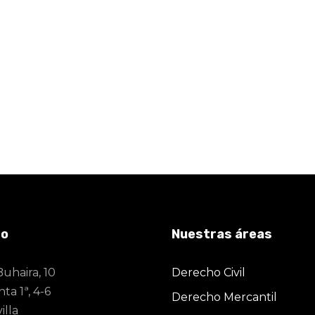
to
Nuestras áreas
Buhaira, 10
Derecho Civil
ta 1ª, 4-6
Derecho Mercantil
illa