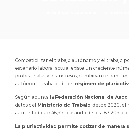
DE TRINIDAD & ASOCIADOS
DERECHO
Compatibilizar el trabajo autónomo y el trabajo p
escenario laboral actual existe un creciente núm
profesionales y los ingresos, combinan un emple
autónomo, trabajando en
régimen de pluriactiv
Según apunta la
Federación Nacional de Asoc
datos del
Ministerio de Trabajo
, desde 2020, el
aumentado un 46,9%, pasando de los 183.209 a los
La pluriactividad permite cotizar de manera