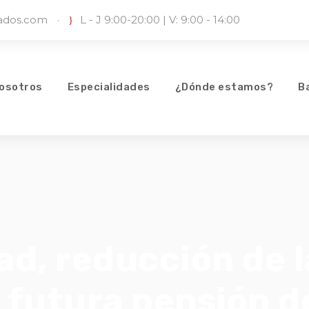
iados.com
·
L - J 9:00-20:00 | V: 9:00 - 14:00
osotros
Especialidades
¿Dónde estamos?
B
ad, reducción de 
 futura pensión de