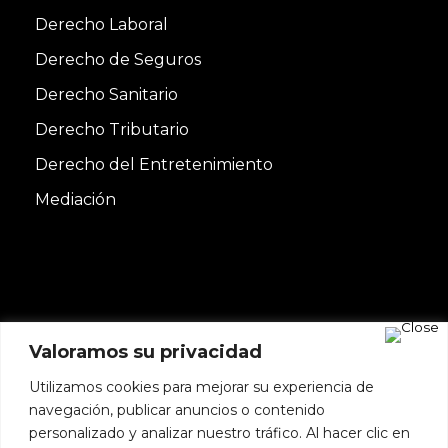
Derecho Laboral
Derecho de Seguros
Derecho Sanitario
Derecho Tributario
Derecho del Entretenimiento
Mediación
Valoramos su privacidad
Utilizamos cookies para mejorar su experiencia de
Copyright© 2022 DE TRINIDAD & ASOCIADOS
navegación, publicar anuncios o contenido
SLP | Todos los derechos reservados | Diseñado
personalizado y analizar nuestro tráfico. Al hacer clic en