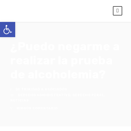
Abrir barra de herramientas
¿Puedo negarme a
realizar la prueba
de alcoholemia?
DE TRINIDAD & ASOCIADOS
DERECHO ADMINISTRATIVO
,
DERECHO PENAL
,
NOTICIAS
NINGÚN COMENTARIO