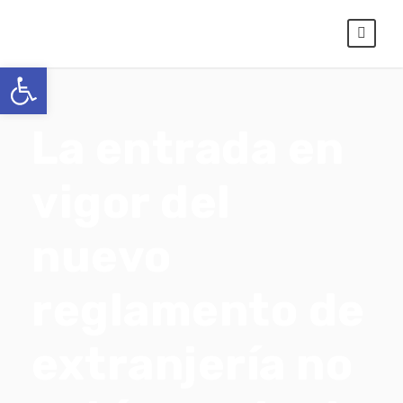
Abrir barra de herramientas
La entrada en
vigor del
nuevo
reglamento de
extranjería no