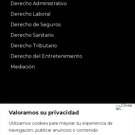
Derecho Administrativo
Derecho Laboral
Derecho de Seguros
Derecho Sanitario
Derecho Tributario
Derecho del Entretenimiento
Mediación
Valoramos su privacidad
Utilizamos cookies para mejorar su experiencia de
Copyright© 2022 DE TRINIDAD & ASOCIADOS
navegación, publicar anuncios o contenido