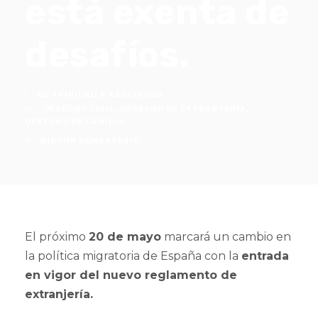
está exenta de
desafíos.
DE TRINIDAD & ASOCIADOS
DERECHO CIVIL
,
DERECHO DE EXTRANJERÍA
,
DERECHO DE FAMILIA
NINGÚN COMENTARIO
El próximo
20 de mayo
marcará un cambio en
la política migratoria de España con la
entrada
en vigor del nuevo reglamento de
extranjería.