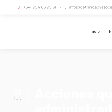
(+34) 954 86 95 61
·
info@detrinidadyasoc
Inicio
N
Acciones qu
22
JUN
administrad