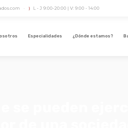
iados.com
·
L - J 9:00-20:00 | V: 9:00 - 14:00
osotros
Especialidades
¿Dónde estamos?
B
e se pueden ejerci
or de una socieda