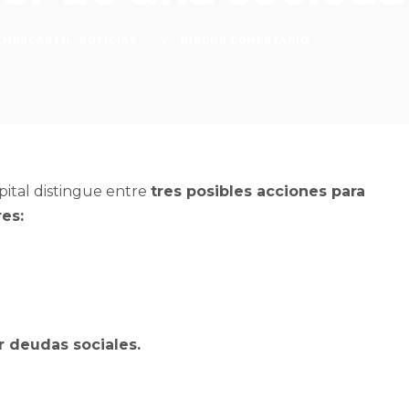
 MERCANTIL
,
NOTICIAS
NINGÚN COMENTARIO
pital distingue entre
tres posibles acciones para
res:
r deudas sociales.