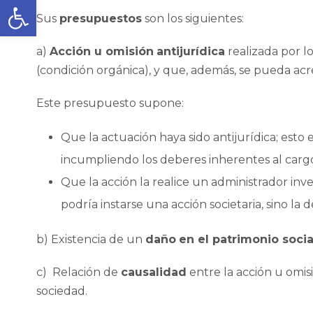
Abrir barra de herramientas
Sus
presupuestos
son los siguientes:
a)
Acción u omisión
antijurídica
realizada por l
(condición orgánica), y que, además, se pueda acre
Este presupuesto supone:
Que la actuación haya sido antijurídica; esto es
incumpliendo los deberes inherentes al carg
Que la acción la realice un administrador inve
podría instarse una acción societaria, sino la de
b) Existencia de un
daño
en el patrimonio socia
c) Relación de
causalidad
entre la acción u omisi
sociedad.